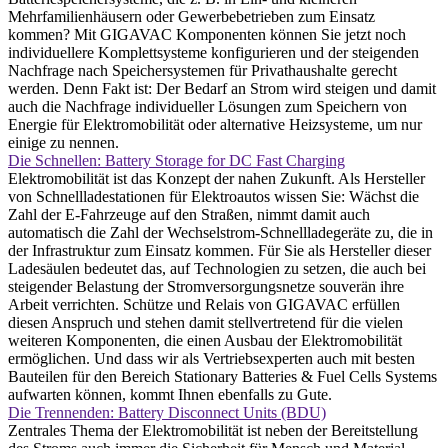
Mehrfamilienhäusern oder Gewerbebetrieben zum Einsatz
kommen? Mit GIGAVAC Komponenten können Sie jetzt noch
individuellere Komplettsysteme konfigurieren und der steigenden
Nachfrage nach Speichersystemen für Privathaushalte gerecht
werden. Denn Fakt ist: Der Bedarf an Strom wird steigen und damit
auch die Nachfrage individueller Lösungen zum Speichern von
Energie für Elektromobilität oder alternative Heizsysteme, um nur
einige zu nennen.
Die Schnellen: Battery Storage for DC Fast Charging
Elektromobilität ist das Konzept der nahen Zukunft. Als Hersteller
von Schnellladestationen für Elektroautos wissen Sie: Wächst die
Zahl der E-Fahrzeuge auf den Straßen, nimmt damit auch
automatisch die Zahl der Wechselstrom-Schnellladegeräte zu, die in
der Infrastruktur zum Einsatz kommen. Für Sie als Hersteller dieser
Ladesäulen bedeutet das, auf Technologien zu setzen, die auch bei
steigender Belastung der Stromversorgungsnetze souverän ihre
Arbeit verrichten. Schütze und Relais von GIGAVAC erfüllen
diesen Anspruch und stehen damit stellvertretend für die vielen
weiteren Komponenten, die einen Ausbau der Elektromobilität
ermöglichen. Und dass wir als Vertriebsexperten auch mit besten
Bauteilen für den Bereich Stationary Batteries & Fuel Cells Systems
aufwarten können, kommt Ihnen ebenfalls zu Gute.
Die Trennenden: Battery Disconnect Units (BDU)
Zentrales Thema der Elektromobilität ist neben der Bereitstellung