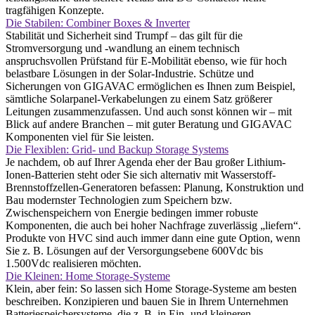
tragfähigen Konzepte.
Die Stabilen: Combiner Boxes & Inverter
Stabilität und Sicherheit sind Trumpf – das gilt für die
Stromversorgung und -wandlung an einem technisch
anspruchsvollen Prüfstand für E-Mobilität ebenso, wie für hoch
belastbare Lösungen in der Solar-Industrie. Schütze und
Sicherungen von GIGAVAC ermöglichen es Ihnen zum Beispiel,
sämtliche Solarpanel-Verkabelungen zu einem Satz größerer
Leitungen zusammenzufassen. Und auch sonst können wir – mit
Blick auf andere Branchen – mit guter Beratung und GIGAVAC
Komponenten viel für Sie leisten.
Die Flexiblen: Grid- und Backup Storage Systems
Je nachdem, ob auf Ihrer Agenda eher der Bau großer Lithium-
Ionen-Batterien steht oder Sie sich alternativ mit Wasserstoff-
Brennstoffzellen-Generatoren befassen: Planung, Konstruktion und
Bau modernster Technologien zum Speichern bzw.
Zwischenspeichern von Energie bedingen immer robuste
Komponenten, die auch bei hoher Nachfrage zuverlässig „liefern“.
Produkte von HVC sind auch immer dann eine gute Option, wenn
Sie z. B. Lösungen auf der Versorgungsebene 600Vdc bis
1.500Vdc realisieren möchten.
Die Kleinen: Home Storage-Systeme
Klein, aber fein: So lassen sich Home Storage-Systeme am besten
beschreiben. Konzipieren und bauen Sie in Ihrem Unternehmen
Batteriespeichersysteme, die z. B. in Ein- und kleineren