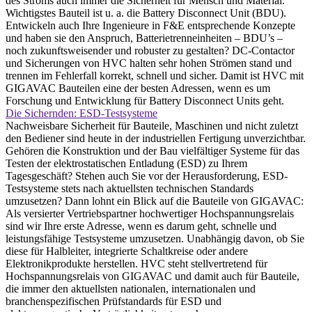
des Stroms auch immer die Sicherheit für Mensch und Material.
Wichtigstes Bauteil ist u. a. die Battery Disconnect Unit (BDU).
Entwickeln auch Ihre Ingenieure in F&E entsprechende Konzepte
und haben sie den Anspruch, Batterietrenneinheiten – BDU’s –
noch zukunftsweisender und robuster zu gestalten? DC-Contactor
und Sicherungen von HVC halten sehr hohen Strömen stand und
trennen im Fehlerfall korrekt, schnell und sicher. Damit ist HVC mit
GIGAVAC Bauteilen eine der besten Adressen, wenn es um
Forschung und Entwicklung für Battery Disconnect Units geht.
Die Sichernden: ESD-Testsysteme
Nachweisbare Sicherheit für Bauteile, Maschinen und nicht zuletzt
den Bediener sind heute in der industriellen Fertigung unverzichtbar.
Gehören die Konstruktion und der Bau vielfältiger Systeme für das
Testen der elektrostatischen Entladung (ESD) zu Ihrem
Tagesgeschäft? Stehen auch Sie vor der Herausforderung, ESD-
Testsysteme stets nach aktuellsten technischen Standards
umzusetzen? Dann lohnt ein Blick auf die Bauteile von GIGAVAC:
Als versierter Vertriebspartner hochwertiger Hochspannungsrelais
sind wir Ihre erste Adresse, wenn es darum geht, schnelle und
leistungsfähige Testsysteme umzusetzen. Unabhängig davon, ob Sie
diese für Halbleiter, integrierte Schaltkreise oder andere
Elektronikprodukte herstellen. HVC steht stellvertretend für
Hochspannungsrelais von GIGAVAC und damit auch für Bauteile,
die immer den aktuellsten nationalen, internationalen und
branchenspezifischen Prüfstandards für ESD und