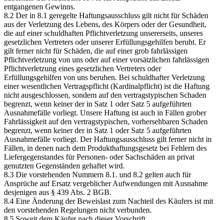
entgangenen Gewinns.
8.2 Der in 8.1 geregelte Haftungsausschluss gilt nicht für Schäden
aus der Verletzung des Lebens, des Körpers oder der Gesundheit,
die auf einer schuldhaften Pflichtverletzung unsererseits, unseres
gesetzlichen Vertreters oder unserer Erfüllungsgehilfen beruht. Er
gilt ferner nicht für Schäden, die auf einer grob fahrlässigen
Pflichtverletzung von uns oder auf einer vorsätzlichen fahrlässigen
Pflichtverletzung eines gesetzlichen Vertreters oder
Erfüllungsgehilfen von uns beruhen. Bei schuldhafter Verletzung
einer wesentlichen Vertragspflicht (Kardinalpflicht) ist die Haftung
nicht ausgeschlossen, sondern auf den vertragstypischen Schaden
begrenzt, wenn keiner der in Satz 1 oder Satz 5 aufgeführten
Ausnahmefälle vorliegt. Unsere Haftung ist auch in Fällen grober
Fahrlässigkeit auf den vertragstypischen, vorhersehbaren Schaden
begrenzt, wenn keiner der in Satz 1 oder Satz 5 aufgeführten
Ausnahmefälle vorliegt. Der Haftungsausschluss gilt ferner nicht in
Fällen, in denen nach dem Produkthaftungsgesetz bei Fehlern des
Liefergegenstandes für Personen- oder Sachschäden an privat
genutzten Gegenständen gehaftet wird.
8.3 Die vorstehenden Nummern 8.1. und 8.2 gelten auch für
Ansprüche auf Ersatz vergeblicher Aufwendungen mit Ausnahme
desjenigen aus § 439 Abs. 2 BGB.
8.4 Eine Änderung der Beweislast zum Nachteil des Käufers ist mit
den vorstehenden Regelungen nicht verbunden.
8.5 Soweit dem Käufer nach dieser Vorschrift