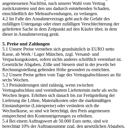
angemessenen Nachfrist, nach unserer Wahl vom Vertrag
zurückzutreten und den uns dadurch entstehenden Schaden,
einschließlich der Mehraufwendungen, zu verlangen.
4.2 Im Falle des Annahmeverzugs geht auch die Gefahr des
zufälligen Untergangs oder einer zufälligen Verschlechterung der
gelieferten Sache in dem Zeitpunkt auf den Käufer über, in dem
dieser in Annahmeverzug gerät.
5. Preise und Zahlungen
5.1 Unsere Preise verstehen sich grundsätzlich in EURO netto
Kasse, ab Werk / Lager München, zzgl. Versand- und
Verpackungskosten, sofern nichts anderes schriftlich vereinbart ist.
Gesetzliche Abgaben, Zölle und Steuern sind in der jeweils bei
Rechnungsstellung geltenden Höhe gesondert zu entrichten.
5.2 Unsere Preise gelten vom Tage des Vertragsabschlusses an für
sechs Wochen.
5.3 Preisänderungen sind zulässig, wenn zwischen
Vertragsabschluss und vereinbartem Liefertermin mehr als sechs
Wochen liegen. Erhöhen sich danach bis zur Fertigstellung der
Lieferung die Löhne, Materialkosten oder die marktmäßigen
Einstandspreise (Listenpreise) oder verändern sich die
Wechselkurse, so sind wir berechtigt, den Preis angemessen
entsprechend den Kostensteigerungen zu erhöhen.
5.4 Bei einem Auftragswert ab 50.000 Euro netto, sind wir
berechtigt 10% der Auftragssumme zzgl. den gesetzlichen Abgaben,