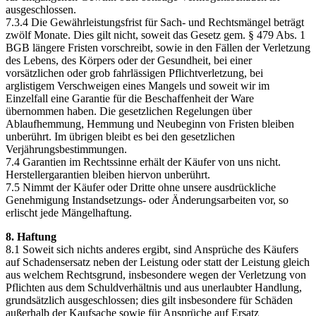
ausgeschlossen.
7.3.4 Die Gewährleistungsfrist für Sach- und Rechtsmängel beträgt
zwölf Monate. Dies gilt nicht, soweit das Gesetz gem. § 479 Abs. 1
BGB längere Fristen vorschreibt, sowie in den Fällen der Verletzung
des Lebens, des Körpers oder der Gesundheit, bei einer
vorsätzlichen oder grob fahrlässigen Pflichtverletzung, bei
arglistigem Verschweigen eines Mangels und soweit wir im
Einzelfall eine Garantie für die Beschaffenheit der Ware
übernommen haben. Die gesetzlichen Regelungen über
Ablaufhemmung, Hemmung und Neubeginn von Fristen bleiben
unberührt. Im übrigen bleibt es bei den gesetzlichen
Verjährungsbestimmungen.
7.4 Garantien im Rechtssinne erhält der Käufer von uns nicht.
Herstellergarantien bleiben hiervon unberührt.
7.5 Nimmt der Käufer oder Dritte ohne unsere ausdrückliche
Genehmigung Instandsetzungs- oder Änderungsarbeiten vor, so
erlischt jede Mängelhaftung.
8. Haftung
8.1 Soweit sich nichts anderes ergibt, sind Ansprüche des Käufers
auf Schadensersatz neben der Leistung oder statt der Leistung gleich
aus welchem Rechtsgrund, insbesondere wegen der Verletzung von
Pflichten aus dem Schuldverhältnis und aus unerlaubter Handlung,
grundsätzlich ausgeschlossen; dies gilt insbesondere für Schäden
außerhalb der Kaufsache sowie für Ansprüche auf Ersatz