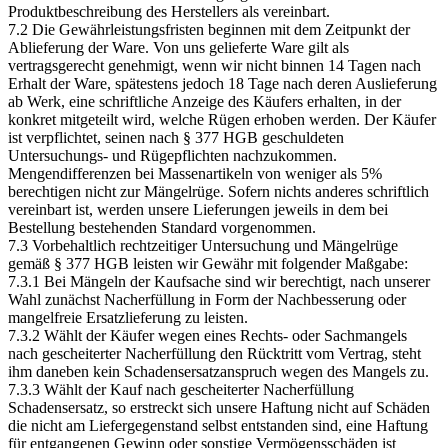
Produktbeschreibung des Herstellers als vereinbart.
7.2 Die Gewährleistungsfristen beginnen mit dem Zeitpunkt der
Ablieferung der Ware. Von uns gelieferte Ware gilt als
vertragsgerecht genehmigt, wenn wir nicht binnen 14 Tagen nach
Erhalt der Ware, spätestens jedoch 18 Tage nach deren Auslieferung
ab Werk, eine schriftliche Anzeige des Käufers erhalten, in der
konkret mitgeteilt wird, welche Rügen erhoben werden. Der Käufer
ist verpflichtet, seinen nach § 377 HGB geschuldeten
Untersuchungs- und Rügepflichten nachzukommen.
Mengendifferenzen bei Massenartikeln von weniger als 5%
berechtigen nicht zur Mängelrüge. Sofern nichts anderes schriftlich
vereinbart ist, werden unsere Lieferungen jeweils in dem bei
Bestellung bestehenden Standard vorgenommen.
7.3 Vorbehaltlich rechtzeitiger Untersuchung und Mängelrüge
gemäß § 377 HGB leisten wir Gewähr mit folgender Maßgabe:
7.3.1 Bei Mängeln der Kaufsache sind wir berechtigt, nach unserer
Wahl zunächst Nacherfüllung in Form der Nachbesserung oder
mangelfreie Ersatzlieferung zu leisten.
7.3.2 Wählt der Käufer wegen eines Rechts- oder Sachmangels
nach gescheiterter Nacherfüllung den Rücktritt vom Vertrag, steht
ihm daneben kein Schadensersatzanspruch wegen des Mangels zu.
7.3.3 Wählt der Kauf nach gescheiterter Nacherfüllung
Schadensersatz, so erstreckt sich unsere Haftung nicht auf Schäden
die nicht am Liefergegenstand selbst entstanden sind, eine Haftung
für entgangenen Gewinn oder sonstige Vermögensschäden ist