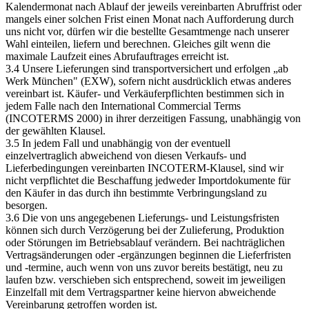
Kalendermonat nach Ablauf der jeweils vereinbarten Abruffrist oder
mangels einer solchen Frist einen Monat nach Aufforderung durch
uns nicht vor, dürfen wir die bestellte Gesamtmenge nach unserer
Wahl einteilen, liefern und berechnen. Gleiches gilt wenn die
maximale Laufzeit eines Abrufauftrages erreicht ist.
3.4 Unsere Lieferungen sind transportversichert und erfolgen „ab
Werk München" (EXW), sofern nicht ausdrücklich etwas anderes
vereinbart ist. Käufer- und Verkäuferpflichten bestimmen sich in
jedem Falle nach den International Commercial Terms
(INCOTERMS 2000) in ihrer derzeitigen Fassung, unabhängig von
der gewählten Klausel.
3.5 In jedem Fall und unabhängig von der eventuell
einzelvertraglich abweichend von diesen Verkaufs- und
Lieferbedingungen vereinbarten INCOTERM-Klausel, sind wir
nicht verpflichtet die Beschaffung jedweder Importdokumente für
den Käufer in das durch ihn bestimmte Verbringungsland zu
besorgen.
3.6 Die von uns angegebenen Lieferungs- und Leistungsfristen
können sich durch Verzögerung bei der Zulieferung, Produktion
oder Störungen im Betriebsablauf verändern. Bei nachträglichen
Vertragsänderungen oder -ergänzungen beginnen die Lieferfristen
und -termine, auch wenn von uns zuvor bereits bestätigt, neu zu
laufen bzw. verschieben sich entsprechend, soweit im jeweiligen
Einzelfall mit dem Vertragspartner keine hiervon abweichende
Vereinbarung getroffen worden ist.