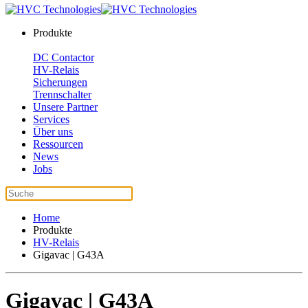
Produkte
DC Contactor
HV-Relais
Sicherungen
Trennschalter
Unsere Partner
Services
Über uns
Ressourcen
News
Jobs
Home
Produkte
HV-Relais
Gigavac | G43A
Gigavac | G43A