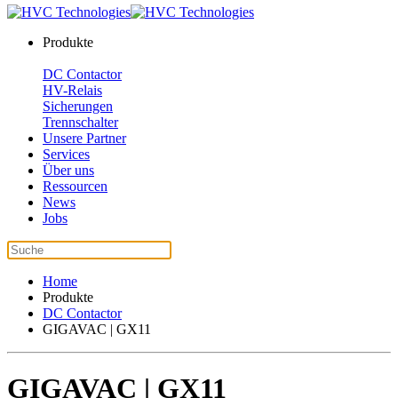
Produkte
DC Contactor
HV-Relais
Sicherungen
Trennschalter
Unsere Partner
Services
Über uns
Ressourcen
News
Jobs
Home
Produkte
DC Contactor
GIGAVAC | GX11
GIGAVAC | GX11