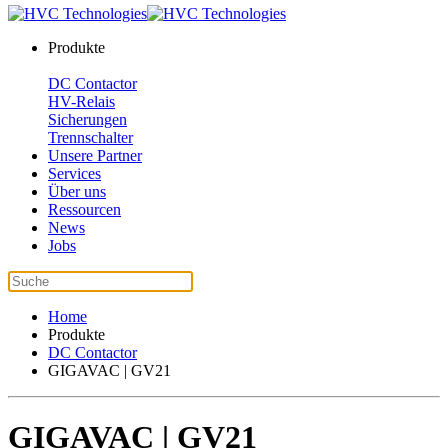
Produkte
DC Contactor
HV-Relais
Sicherungen
Trennschalter
Unsere Partner
Services
Über uns
Ressourcen
News
Jobs
Home
Produkte
DC Contactor
GIGAVAC | GV21
GIGAVAC | GV21