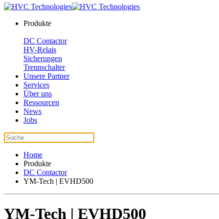
Produkte
DC Contactor
HV-Relais
Sicherungen
Trennschalter
Unsere Partner
Services
Über uns
Ressourcen
News
Jobs
Home
Produkte
DC Contactor
YM-Tech | EVHD500
YM-Tech | EVHD500