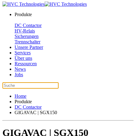
Produkte
DC Contactor
HV-Relais
Sicherungen
Trennschalter
Unsere Partner
Services
Über uns
Ressourcen
News
Jobs
Home
Produkte
DC Contactor
GIGAVAC | SGX150
GIGAVAC | SGX150