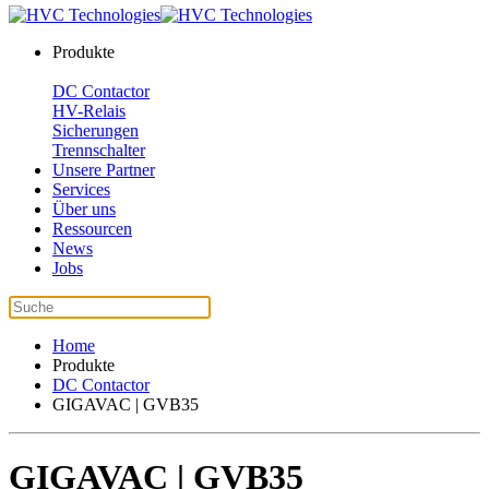
Produkte
DC Contactor
HV-Relais
Sicherungen
Trennschalter
Unsere Partner
Services
Über uns
Ressourcen
News
Jobs
Home
Produkte
DC Contactor
GIGAVAC | GVB35
GIGAVAC | GVB35