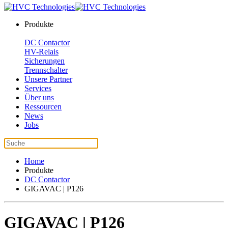
Produkte
DC Contactor
HV-Relais
Sicherungen
Trennschalter
Unsere Partner
Services
Über uns
Ressourcen
News
Jobs
Home
Produkte
DC Contactor
GIGAVAC | P126
GIGAVAC | P126